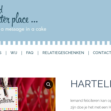
ARTJES
TAARTJES
WIJ
FAQ
RELATIEGESC
S
WIJ
FAQ
RELATIEGESCHENKEN
CONTAC
HARTELI
Iemand feliciteren kan o
zijn doe je het met een Ha