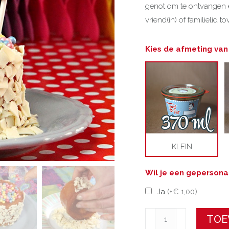
genot om te ontvangen e
vriend(in) of familielid to
Kies de afmeting van j
KLEIN
Wil je een gepersona
Ja
(
+€ 1,00
)
HARTELIJK
TOE
GEFELICITEERD