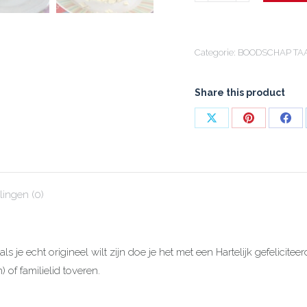
aantal
Categorie:
BOODSCHAP TA
Share this product
Share
Share
Shar
on
on
on
X
Pinterest
Fac
ingen (0)
 je echt origineel wilt zijn doe je het met een Hartelijk gefeliciteerd
 of familielid toveren.