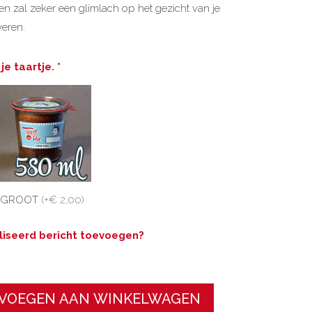
n zal zeker een glimlach op het gezicht van je
veren.
e taartje. *
GROOT
(
+€ 2,00
)
liseerd bericht toevoegen?
VOEGEN AAN WINKELWAGEN