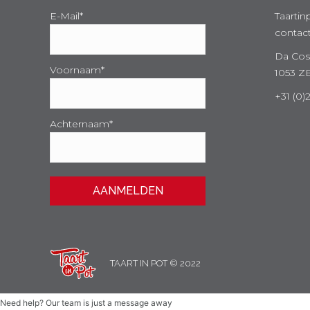
E-Mail*
Taartin
contact
Da Cost
Voornaam*
1053 Z
+31 (0
Achternaam*
TAART IN POT © 2022
Need help? Our team is just a message away