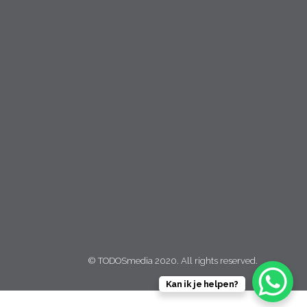
m
© TODOSmedia 2020. All rights reserved.
Kan ik je helpen?