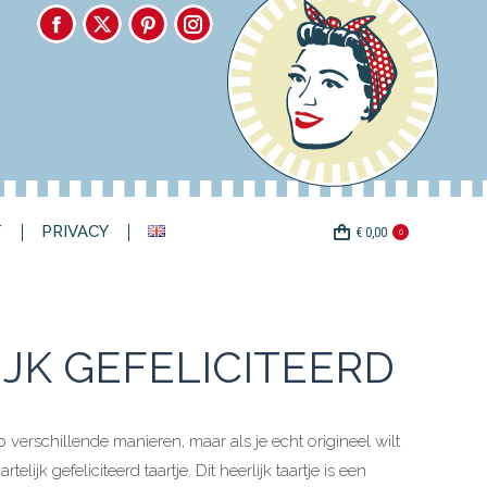
HENKEN
CONTACT
PRIVACY
Facebook
X
Pinterest
Instagram
€
0,00
0
page
page
page
page
opens
opens
opens
opens
in
in
in
in
new
new
new
new
T
PRIVACY
€
0,00
window
window
window
window
0
JK GEFELICITEERD
p verschillende manieren, maar als je echt origineel wilt
rtelijk gefeliciteerd taartje.
Dit heerlijk taartje is een