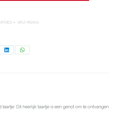
ARTJES
SKU:
HG001
e
Share
Share
on
on
ebook
LinkedIn
WhatsApp
 taartje.
Dit heerlijk taartje is een genot om te ontvangen